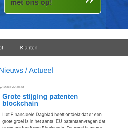
met ons op!
ct
Klanten
Nieuws / Actueel
Vrijdag 22 maart
Grote stijging patenten
blockchain
Het Financieele Dagblad heeft ontdekt dat er een
grote groei is in het aantal EU patentaanvragen dat