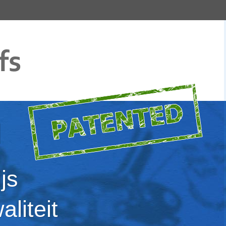
d
js
liteit